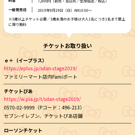
料金
7,800円（前売・当日共／全席指定／税込）
一般発売日
2019年9月29日（日）AM10:00～
※3歳以上チケット必要／3歳未満のお子様は大人1名につき1名まで膝上
に限り無料
チケットお取り扱い
ｅ＋（イープラス）
https://eplus.jp/sdan-stage2019/
ファミリーマート店内Famiポート
チケットぴあ
https://w.pia.jp/t/sdan-stage2019/
0570-02-9999
（Pコード：496-213）
セブン-イレブン、チケットぴあ店舗
ローソンチケット